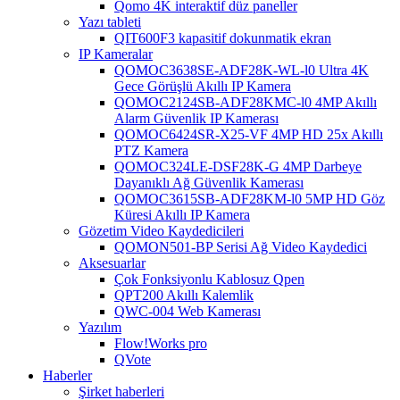
Qomo 4K interaktif düz paneller
Yazı tableti
QIT600F3 kapasitif dokunmatik ekran
IP Kameralar
QOMOC3638SE-ADF28K-WL-l0 ​​Ultra 4K
Gece Görüşlü Akıllı IP Kamera
QOMOC2124SB-ADF28KMC-l0 4MP Akıllı
Alarm Güvenlik IP Kamerası
QOMOC6424SR-X25-VF 4MP HD 25x Akıllı
PTZ Kamera
QOMOC324LE-DSF28K-G 4MP Darbeye
Dayanıklı Ağ Güvenlik Kamerası
QOMOC3615SB-ADF28KM-l0 5MP HD Göz
Küresi Akıllı IP Kamera
Gözetim Video Kaydedicileri
QOMON501-BP Serisi Ağ Video Kaydedici
Aksesuarlar
Çok Fonksiyonlu Kablosuz Qpen
QPT200 Akıllı Kalemlik
QWC-004 Web Kamerası
Yazılım
Flow!Works pro
QVote
Haberler
Şirket haberleri