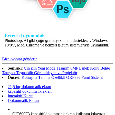
Evrensel uyumluluk
Photoshop, AI gibi çoğu grafik yazılımını destekler… Windows
10/8/7, Mac, Chrome ve benzeri işletim sistemleriyle uyumludur.
Bize e-posta gönderin
Sonraki:
Çin için Yeni Moda Tasarım 8MP Esnek Kollu Belge
Tarayıcı Taşınabilir Görüntüleyici ve Projektör
Öncesi:
Konuşma Tanıma Özellikli QRF997 Yanıt Sistemi
21,5 inç dokunmatik ekran
kapasitif dokunmatik ekran
İnteraktif Kürsü
Dokunmatik Ekran
QIT600F3 kapasitif dokunmatik ekran kullanım kılavuzu