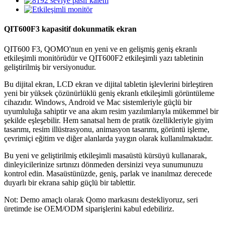
QIT600F3 kapasitif dokunmatik ekran
QIT600 F3, QOMO'nun en yeni ve en gelişmiş geniş ekranlı
etkileşimli monitörüdür ve QIT600F2 etkileşimli yazı tabletinin
geliştirilmiş bir versiyonudur.
Bu dijital ekran, LCD ekran ve dijital tabletin işlevlerini birleştiren
yeni bir yüksek çözünürlüklü geniş ekranlı etkileşimli görüntüleme
cihazıdır. Windows, Android ve Mac sistemleriyle güçlü bir
uyumluluğa sahiptir ve ana akım resim yazılımlarıyla mükemmel bir
şekilde eşleşebilir. Hem sanatsal hem de pratik özellikleriyle giyim
tasarımı, resim illüstrasyonu, animasyon tasarımı, görüntü işleme,
çevrimiçi eğitim ve diğer alanlarda yaygın olarak kullanılmaktadır.
Bu yeni ve geliştirilmiş etkileşimli masaüstü kürsüyü kullanarak,
dinleyicilerinize sırtınızı dönmeden dersinizi veya sunumunuzu
kontrol edin. Masaüstünüzde, geniş, parlak ve inanılmaz derecede
duyarlı bir ekrana sahip güçlü bir tablettir.
Not: Demo amaçlı olarak Qomo markasını destekliyoruz, seri
üretimde ise OEM/ODM siparişlerini kabul edebiliriz.