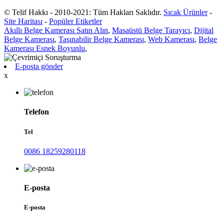
© Telif Hakkı - 2010-2021: Tüm Hakları Saklıdır.
Sıcak Ürünler
-
Site Haritası
-
Popüler Etiketler
Akıllı Belge Kamerası Satın Alın
,
Masaüstü Belge Tarayıcı
,
Dijital
Belge Kamerası
,
Taşınabilir Belge Kamerası
,
Web Kamerası
,
Belge
Kamerası Esnek Boyunlu
,
E-posta gönder
x
Telefon
Tel
0086 18259280118
E-posta
E-posta