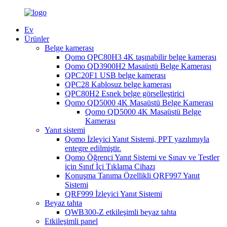
Ev
Ürünler
Belge kamerası
Qomo QPC80H3 4K taşınabilir belge kamerası
Qomo QD3900H2 Masaüstü Belge Kamerası
QPC20F1 USB belge kamerası
QPC28 Kablosuz belge kamerası
QPC80H2 Esnek belge görselleştirici
Qomo QD5000 4K Masaüstü Belge Kamerası
Qomo QD5000 4K Masaüstü Belge
Kamerası
Yanıt sistemi
Qomo İzleyici Yanıt Sistemi, PPT yazılımıyla
entegre edilmiştir.
Qomo Öğrenci Yanıt Sistemi ve Sınav ve Testler
için Sınıf İçi Tıklama Cihazı
Konuşma Tanıma Özellikli QRF997 Yanıt
Sistemi
QRF999 İzleyici Yanıt Sistemi
Beyaz tahta
QWB300-Z etkileşimli beyaz tahta
Etkileşimli panel