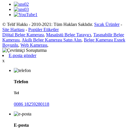
© Telif Hakkı - 2010-2021: Tüm Hakları Saklıdır.
Sıcak Ürünler
-
Site Haritası
-
Popüler Etiketler
Dijital Belge Kamerası
,
Masaüstü Belge Tarayıcı
,
Taşınabilir Belge
Kamerası
,
Akıllı Belge Kamerası Satın Alın
,
Belge Kamerası Esnek
Boyunlu
,
Web Kamerası
,
E-posta gönder
x
Telefon
Tel
0086 18259280118
E-posta