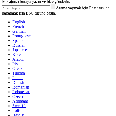
Mesajınızı buraya yazın ve bize gönderin.
Arama yapmak için Enter tuşuna,
kapatmak için ESC tuşuna basın.
English
French
German
Portuguese
Spanish
Russian
Japanese
Korean
Arabic
Irish
Greek
Turkish
Italian
Danish
Romanian
Indonesian
Czech
Afrikaans
Swedish
Polish
Basque