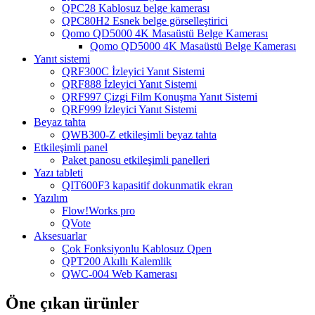
QPC28 Kablosuz belge kamerası
QPC80H2 Esnek belge görselleştirici
Qomo QD5000 4K Masaüstü Belge Kamerası
Qomo QD5000 4K Masaüstü Belge Kamerası
Yanıt sistemi
QRF300C İzleyici Yanıt Sistemi
QRF888 İzleyici Yanıt Sistemi
QRF997 Çizgi Film Konuşma Yanıt Sistemi
QRF999 İzleyici Yanıt Sistemi
Beyaz tahta
QWB300-Z etkileşimli beyaz tahta
Etkileşimli panel
Paket panosu etkileşimli panelleri
Yazı tableti
QIT600F3 kapasitif dokunmatik ekran
Yazılım
Flow!Works pro
QVote
Aksesuarlar
Çok Fonksiyonlu Kablosuz Qpen
QPT200 Akıllı Kalemlik
QWC-004 Web Kamerası
Öne çıkan ürünler