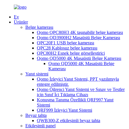
Ev
Ürünler
Belge kamerası
Qomo QPC80H3 4K taşınabilir belge kamerası
Qomo QD3900H2 Masaüstü Belge Kamerası
QPC20F1 USB belge kamerası
QPC28 Kablosuz belge kamerası
QPC80H2 Esnek belge görselleştirici
Qomo QD5000 4K Masaüstü Belge Kamerası
Qomo QD5000 4K Masaüstü Belge
Kamerası
Yanıt sistemi
Qomo İzleyici Yanıt Sistemi, PPT yazılımıyla
entegre edilmiştir.
Qomo Öğrenci Yanıt Sistemi ve Sınav ve Testler
için Sınıf İçi Tıklama Cihazı
Konuşma Tanıma Özellikli QRF997 Yanıt
Sistemi
QRF999 İzleyici Yanıt Sistemi
Beyaz tahta
QWB300-Z etkileşimli beyaz tahta
Etkileşimli panel