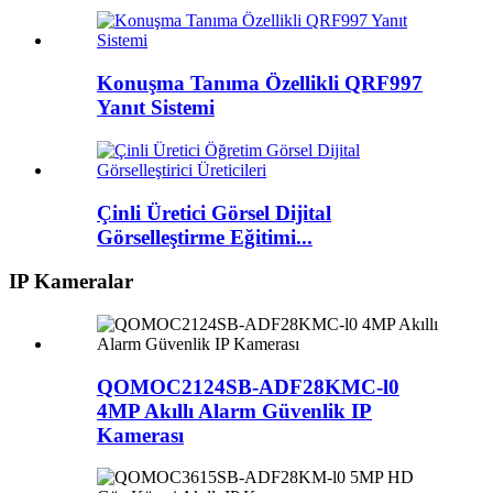
Konuşma Tanıma Özellikli QRF997
Yanıt Sistemi
Çinli Üretici Görsel Dijital
Görselleştirme Eğitimi...
IP Kameralar
QOMOC2124SB-ADF28KMC-l0
4MP Akıllı Alarm Güvenlik IP
Kamerası