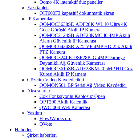
Qomo 4K interaktif düz paneller
Yazı tableti
QIT600F3 kapasitif dokunmatik ekran
IP Kameralar
QOMOC3638SE-ADF28K-WL-l0 ​​Ultra 4K
Gece Görüşlü Akıllı IP Kamera
QOMOC2124SB-ADF28KMC-l0 4MP Akıllı
Alarm Güvenlik IP Kamerası
QOMOC6424SR-X25-VF 4MP HD 25x Akıllı
PTZ Kamera
QOMOC324LE-DSF28K-G 4MP Darbeye
Dayanıklı Ağ Güvenlik Kamerası
QOMOC3615SB-ADF28KM-l0 5MP HD Göz
Küresi Akıllı IP Kamera
Gözetim Video Kaydedicileri
QOMON501-BP Serisi Ağ Video Kaydedici
Aksesuarlar
Çok Fonksiyonlu Kablosuz Qpen
QPT200 Akıllı Kalemlik
QWC-004 Web Kamerası
Yazılım
Flow!Works pro
QVote
Haberler
Şirket haberleri