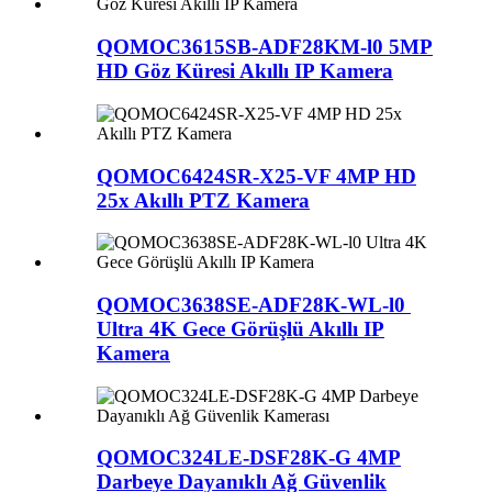
QOMOC3615SB-ADF28KM-l0 5MP
HD Göz Küresi Akıllı IP Kamera
QOMOC6424SR-X25-VF 4MP HD
25x Akıllı PTZ Kamera
QOMOC3638SE-ADF28K-WL-l0 ​​
Ultra 4K Gece Görüşlü Akıllı IP
Kamera
QOMOC324LE-DSF28K-G 4MP
Darbeye Dayanıklı Ağ Güvenlik