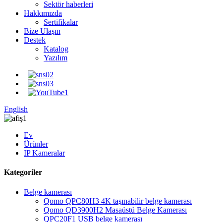
Sektör haberleri
Hakkımızda
Sertifikalar
Bize Ulaşın
Destek
Katalog
Yazılım
English
Ev
Ürünler
IP Kameralar
Kategoriler
Belge kamerası
Qomo QPC80H3 4K taşınabilir belge kamerası
Qomo QD3900H2 Masaüstü Belge Kamerası
QPC20F1 USB belge kamerası