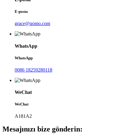
E-posta
grace@qomo.com
WhatsApp
WhatsApp
0086 18259280118
WeChat
WeChat
A181A2
Mesajınızı bize gönderin: