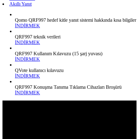
Akıllı Yanıt
Qomo QRF997 hedef kitle yanıt sistemi hakkında kısa bilgiler
İNDİRMEK
QRF997 teknik verileri
İNDİRMEK
QRF997 Kullanım Kılavuzu (15 şarj yuvası)
İNDİRMEK
QVote kullanıcı kılavuzu
İNDİRMEK
QRF997 Konuşma Tanıma Tıklama Cihazları Broşürü
İNDİRMEK