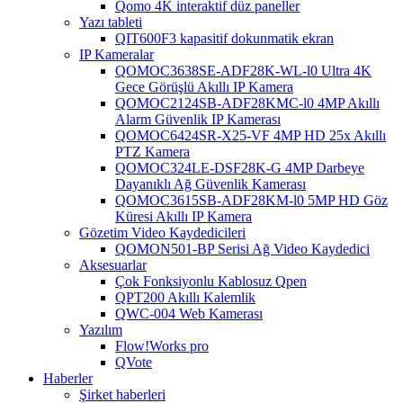
Qomo 4K interaktif düz paneller
Yazı tableti
QIT600F3 kapasitif dokunmatik ekran
IP Kameralar
QOMOC3638SE-ADF28K-WL-l0 ​​Ultra 4K
Gece Görüşlü Akıllı IP Kamera
QOMOC2124SB-ADF28KMC-l0 4MP Akıllı
Alarm Güvenlik IP Kamerası
QOMOC6424SR-X25-VF 4MP HD 25x Akıllı
PTZ Kamera
QOMOC324LE-DSF28K-G 4MP Darbeye
Dayanıklı Ağ Güvenlik Kamerası
QOMOC3615SB-ADF28KM-l0 5MP HD Göz
Küresi Akıllı IP Kamera
Gözetim Video Kaydedicileri
QOMON501-BP Serisi Ağ Video Kaydedici
Aksesuarlar
Çok Fonksiyonlu Kablosuz Qpen
QPT200 Akıllı Kalemlik
QWC-004 Web Kamerası
Yazılım
Flow!Works pro
QVote
Haberler
Şirket haberleri