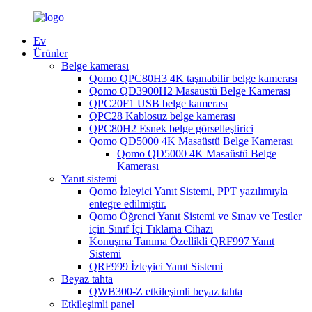
Ev
Ürünler
Belge kamerası
Qomo QPC80H3 4K taşınabilir belge kamerası
Qomo QD3900H2 Masaüstü Belge Kamerası
QPC20F1 USB belge kamerası
QPC28 Kablosuz belge kamerası
QPC80H2 Esnek belge görselleştirici
Qomo QD5000 4K Masaüstü Belge Kamerası
Qomo QD5000 4K Masaüstü Belge
Kamerası
Yanıt sistemi
Qomo İzleyici Yanıt Sistemi, PPT yazılımıyla
entegre edilmiştir.
Qomo Öğrenci Yanıt Sistemi ve Sınav ve Testler
için Sınıf İçi Tıklama Cihazı
Konuşma Tanıma Özellikli QRF997 Yanıt
Sistemi
QRF999 İzleyici Yanıt Sistemi
Beyaz tahta
QWB300-Z etkileşimli beyaz tahta
Etkileşimli panel