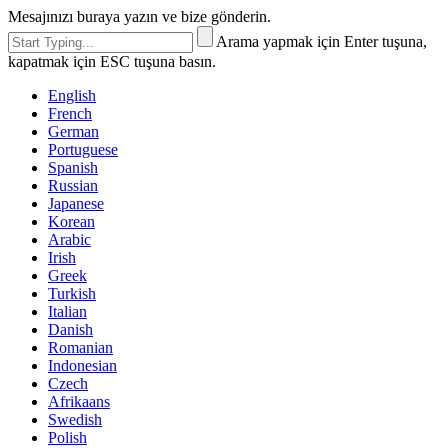
Mesajınızı buraya yazın ve bize gönderin.
Arama yapmak için Enter tuşuna,
kapatmak için ESC tuşuna basın.
English
French
German
Portuguese
Spanish
Russian
Japanese
Korean
Arabic
Irish
Greek
Turkish
Italian
Danish
Romanian
Indonesian
Czech
Afrikaans
Swedish
Polish