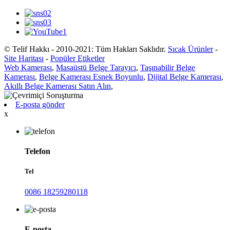
© Telif Hakkı - 2010-2021: Tüm Hakları Saklıdır.
Sıcak Ürünler
-
Site Haritası
-
Popüler Etiketler
Web Kamerası
,
Masaüstü Belge Tarayıcı
,
Taşınabilir Belge
Kamerası
,
Belge Kamerası Esnek Boyunlu
,
Dijital Belge Kamerası
,
Akıllı Belge Kamerası Satın Alın
,
E-posta gönder
x
Telefon
Tel
0086 18259280118
E-posta