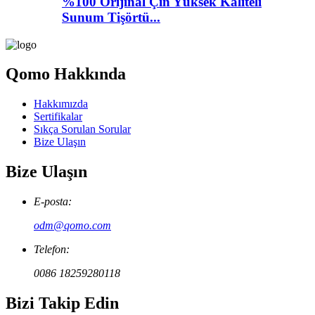
%100 Orijinal Çin Yüksek Kaliteli
Sunum Tişörtü...
Qomo Hakkında
Hakkımızda
Sertifikalar
Sıkça Sorulan Sorular
Bize Ulaşın
Bize Ulaşın
E-posta:
odm@qomo.com
Telefon:
0086 18259280118
Bizi Takip Edin