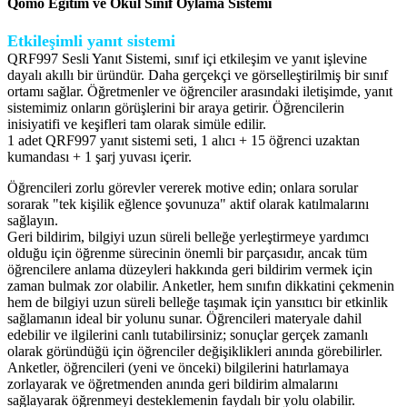
Qomo Eğitim ve Okul Sınıf Oylama Sistemi
Etkileşimli yanıt sistemi
QRF997 Sesli Yanıt Sistemi, sınıf içi etkileşim ve yanıt işlevine
dayalı akıllı bir üründür. Daha gerçekçi ve görselleştirilmiş bir sınıf
ortamı sağlar. Öğretmenler ve öğrenciler arasındaki iletişimde, yanıt
sistemimiz onların görüşlerini bir araya getirir. Öğrencilerin
inisiyatifi ve keşifleri tam olarak simüle edilir.
1 adet QRF997 yanıt sistemi seti, 1 alıcı + 15 öğrenci uzaktan
kumandası + 1 şarj yuvası içerir.
Öğrencileri zorlu görevler vererek motive edin; onlara sorular
sorarak "tek kişilik eğlence şovunuza" aktif olarak katılmalarını
sağlayın.
Geri bildirim, bilgiyi uzun süreli belleğe yerleştirmeye yardımcı
olduğu için öğrenme sürecinin önemli bir parçasıdır, ancak tüm
öğrencilere anlama düzeyleri hakkında geri bildirim vermek için
zaman bulmak zor olabilir. Anketler, hem sınıfın dikkatini çekmenin
hem de bilgiyi uzun süreli belleğe taşımak için yansıtıcı bir etkinlik
sağlamanın ideal bir yolunu sunar. Öğrencileri materyale dahil
edebilir ve ilgilerini canlı tutabilirsiniz; sonuçlar gerçek zamanlı
olarak göründüğü için öğrenciler değişiklikleri anında görebilirler.
Anketler, öğrencileri (yeni ve önceki) bilgilerini hatırlamaya
zorlayarak ve öğretmenden anında geri bildirim almalarını
sağlayarak öğrenmeyi desteklemenin faydalı bir yolu olabilir.