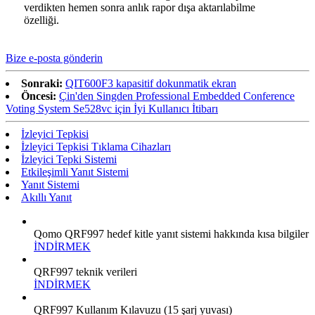
verdikten hemen sonra anlık rapor dışa aktarılabilme
özelliği.
Bize e-posta gönderin
Sonraki:
QIT600F3 kapasitif dokunmatik ekran
Öncesi:
Çin'den Singden Professional Embedded Conference
Voting System Se528vc için İyi Kullanıcı İtibarı
İzleyici Tepkisi
İzleyici Tepkisi Tıklama Cihazları
İzleyici Tepki Sistemi
Etkileşimli Yanıt Sistemi
Yanıt Sistemi
Akıllı Yanıt
Qomo QRF997 hedef kitle yanıt sistemi hakkında kısa bilgiler
İNDİRMEK
QRF997 teknik verileri
İNDİRMEK
QRF997 Kullanım Kılavuzu (15 şarj yuvası)