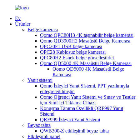
Ev
Ürünler
Belge kamerası
Qomo QPC80H3 4K taşınabilir belge kamerası
Qomo QD3900H2 Masaüstü Belge Kamerası
QPC20F1 USB belge kamerası
QPC28 Kablosuz belge kamerası
QPC80H2 Esnek belge görselleştirici
Qomo QD5000 4K Masaüstü Belge Kamerası
Qomo QD5000 4K Masaüstü Belge
Kamerası
Yanıt sistemi
Qomo İzleyici Yanıt Sistemi, PPT yazılımıyla
entegre edilmiştir.
Qomo Öğrenci Yanıt Sistemi ve Sınav ve Testler
için Sınıf İçi Tıklama Cihazı
Konuşma Tanıma Özellikli QRF997 Yanıt
Sistemi
QRF999 İzleyici Yanıt Sistemi
Beyaz tahta
QWB300-Z etkileşimli beyaz tahta
Etkileşimli panel