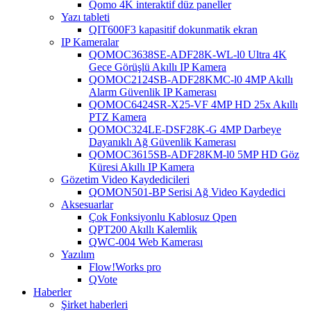
Qomo 4K interaktif düz paneller
Yazı tableti
QIT600F3 kapasitif dokunmatik ekran
IP Kameralar
QOMOC3638SE-ADF28K-WL-l0 ​​Ultra 4K
Gece Görüşlü Akıllı IP Kamera
QOMOC2124SB-ADF28KMC-l0 4MP Akıllı
Alarm Güvenlik IP Kamerası
QOMOC6424SR-X25-VF 4MP HD 25x Akıllı
PTZ Kamera
QOMOC324LE-DSF28K-G 4MP Darbeye
Dayanıklı Ağ Güvenlik Kamerası
QOMOC3615SB-ADF28KM-l0 5MP HD Göz
Küresi Akıllı IP Kamera
Gözetim Video Kaydedicileri
QOMON501-BP Serisi Ağ Video Kaydedici
Aksesuarlar
Çok Fonksiyonlu Kablosuz Qpen
QPT200 Akıllı Kalemlik
QWC-004 Web Kamerası
Yazılım
Flow!Works pro
QVote
Haberler
Şirket haberleri