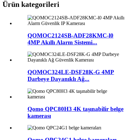
Ürün kategorileri
QOMOC2124SB-ADF28KMC-l0
4MP Akıllı Alarm Sistemi...
QOMOC324LE-DSF28K-G 4MP
Darbeye Dayanıklı Ağ...
Qomo QPC80H3 4K taşınabilir belge
kamerası
Qomo QPC24G1 belge kameraları