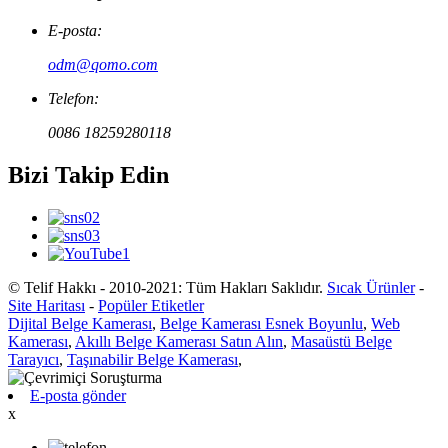
E-posta:
odm@qomo.com
Telefon:
0086 18259280118
Bizi Takip Edin
© Telif Hakkı - 2010-2021: Tüm Hakları Saklıdır.
Sıcak Ürünler
-
Site Haritası
-
Popüler Etiketler
Dijital Belge Kamerası
,
Belge Kamerası Esnek Boyunlu
,
Web
Kamerası
,
Akıllı Belge Kamerası Satın Alın
,
Masaüstü Belge
Tarayıcı
,
Taşınabilir Belge Kamerası
,
E-posta gönder
x