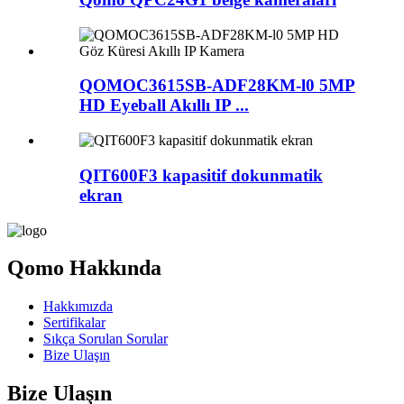
QOMOC3615SB-ADF28KM-l0 5MP
HD Eyeball Akıllı IP ...
QIT600F3 kapasitif dokunmatik
ekran
Qomo Hakkında
Hakkımızda
Sertifikalar
Sıkça Sorulan Sorular
Bize Ulaşın
Bize Ulaşın