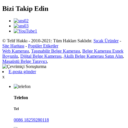
Bizi Takip Edin
© Telif Hakkı - 2010-2021: Tüm Hakları Saklıdır.
Sıcak Ürünler
-
Site Haritası
-
Popüler Etiketler
Web Kamerası
,
Taşınabilir Belge Kamerası
,
Belge Kamerası Esnek
Boyunlu
,
Dijital Belge Kamerası
,
Akıllı Belge Kamerası Satın Alın
,
Masaüstü Belge Tarayıcı
,
E-posta gönder
x
Telefon
Tel
0086 18259280118