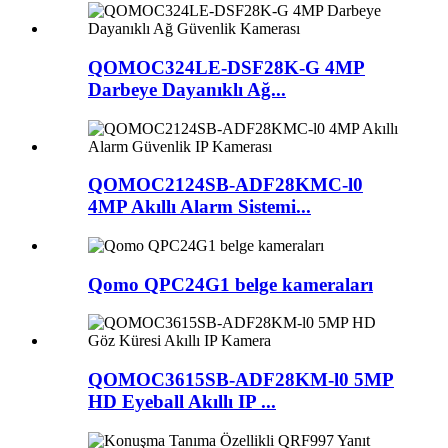
QOMOC324LE-DSF28K-G 4MP
Darbeye Dayanıklı Ağ...
QOMOC2124SB-ADF28KMC-l0
4MP Akıllı Alarm Sistemi...
Qomo QPC24G1 belge kameraları
QOMOC3615SB-ADF28KM-l0 5MP
HD Eyeball Akıllı IP ...