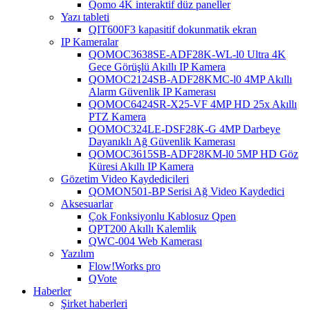
Qomo 4K interaktif düz paneller
Yazı tableti
QIT600F3 kapasitif dokunmatik ekran
IP Kameralar
QOMOC3638SE-ADF28K-WL-l0 ​​Ultra 4K
Gece Görüşlü Akıllı IP Kamera
QOMOC2124SB-ADF28KMC-l0 4MP Akıllı
Alarm Güvenlik IP Kamerası
QOMOC6424SR-X25-VF 4MP HD 25x Akıllı
PTZ Kamera
QOMOC324LE-DSF28K-G 4MP Darbeye
Dayanıklı Ağ Güvenlik Kamerası
QOMOC3615SB-ADF28KM-l0 5MP HD Göz
Küresi Akıllı IP Kamera
Gözetim Video Kaydedicileri
QOMON501-BP Serisi Ağ Video Kaydedici
Aksesuarlar
Çok Fonksiyonlu Kablosuz Qpen
QPT200 Akıllı Kalemlik
QWC-004 Web Kamerası
Yazılım
Flow!Works pro
QVote
Haberler
Şirket haberleri