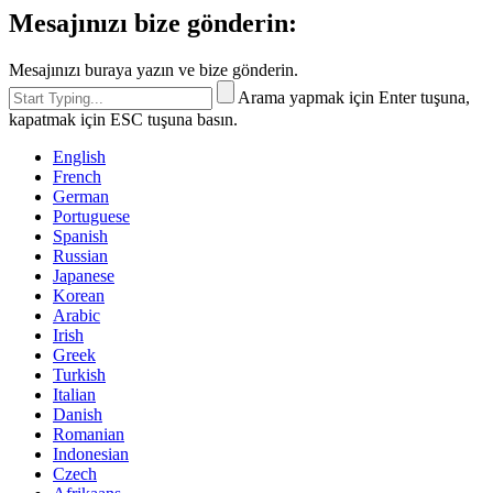
Mesajınızı bize gönderin:
Mesajınızı buraya yazın ve bize gönderin.
Arama yapmak için Enter tuşuna,
kapatmak için ESC tuşuna basın.
English
French
German
Portuguese
Spanish
Russian
Japanese
Korean
Arabic
Irish
Greek
Turkish
Italian
Danish
Romanian
Indonesian
Czech