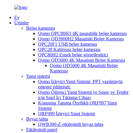
Ev
Ürünler
Belge kamerası
Qomo QPC80H3 4K taşınabilir belge kamerası
Qomo QD3900H2 Masaüstü Belge Kamerası
QPC20F1 USB belge kamerası
QPC28 Kablosuz belge kamerası
QPC80H2 Esnek belge görselleştirici
Qomo QD5000 4K Masaüstü Belge Kamerası
Qomo QD5000 4K Masaüstü Belge
Kamerası
Yanıt sistemi
Qomo İzleyici Yanıt Sistemi, PPT yazılımıyla
entegre edilmiştir.
Qomo Öğrenci Yanıt Sistemi ve Sınav ve Testler
için Sınıf İçi Tıklama Cihazı
Konuşma Tanıma Özellikli QRF997 Yanıt
Sistemi
QRF999 İzleyici Yanıt Sistemi
Beyaz tahta
QWB300-Z etkileşimli beyaz tahta
Etkileşimli panel