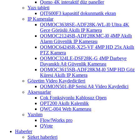
Qomo 4K interaktif düz paneller
Yazı tableti
QIT600F3 kapasitif dokunmatik ekran
IP Kameralar
QOMOC3638SE-ADF28K-WL-l0 ​​Ultra 4K
Gece Görüşlü Akıllı IP Kamera
QOMOC2124SB-ADF28KMC-l0 4MP Akıllı
Alarm Güvenlik IP Kamerası
QOMOC6424SR-X25-VF 4MP HD 25x Akıllı
PTZ Kamera
QOMOC324LE-DSF28K-G 4MP Darbeye
Dayanıklı Ağ Güvenlik Kamerası
QOMOC3615SB-ADF28KM-l0 5MP HD Göz
Küresi Akıllı IP Kamera
Gözetim Video Kaydedicileri
QOMON501-BP Serisi Ağ Video Kaydedici
Aksesuarlar
Çok Fonksiyonlu Kablosuz Qpen
QPT200 Akıllı Kalemlik
QWC-004 Web Kamerası
Yazılım
Flow!Works pro
QVote
Haberler
Şirket haberleri