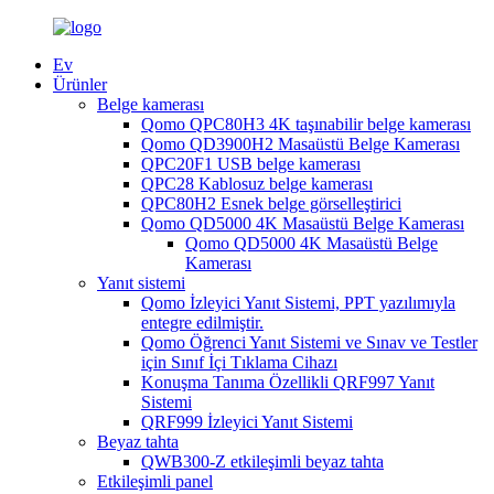
Ev
Ürünler
Belge kamerası
Qomo QPC80H3 4K taşınabilir belge kamerası
Qomo QD3900H2 Masaüstü Belge Kamerası
QPC20F1 USB belge kamerası
QPC28 Kablosuz belge kamerası
QPC80H2 Esnek belge görselleştirici
Qomo QD5000 4K Masaüstü Belge Kamerası
Qomo QD5000 4K Masaüstü Belge
Kamerası
Yanıt sistemi
Qomo İzleyici Yanıt Sistemi, PPT yazılımıyla
entegre edilmiştir.
Qomo Öğrenci Yanıt Sistemi ve Sınav ve Testler
için Sınıf İçi Tıklama Cihazı
Konuşma Tanıma Özellikli QRF997 Yanıt
Sistemi
QRF999 İzleyici Yanıt Sistemi
Beyaz tahta
QWB300-Z etkileşimli beyaz tahta
Etkileşimli panel