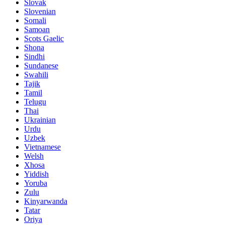
Slovak
Slovenian
Somali
Samoan
Scots Gaelic
Shona
Sindhi
Sundanese
Swahili
Tajik
Tamil
Telugu
Thai
Ukrainian
Urdu
Uzbek
Vietnamese
Welsh
Xhosa
Yiddish
Yoruba
Zulu
Kinyarwanda
Tatar
Oriya