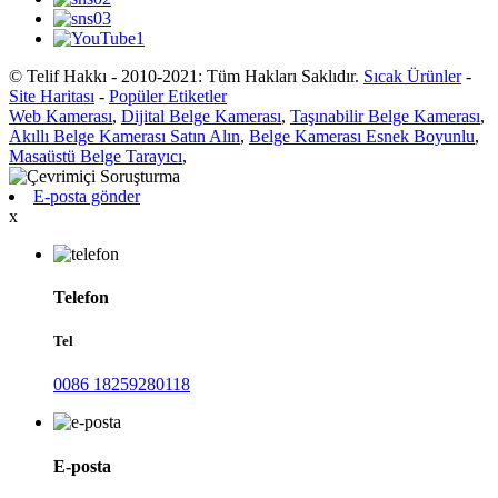
© Telif Hakkı - 2010-2021: Tüm Hakları Saklıdır.
Sıcak Ürünler
-
Site Haritası
-
Popüler Etiketler
Web Kamerası
,
Dijital Belge Kamerası
,
Taşınabilir Belge Kamerası
,
Akıllı Belge Kamerası Satın Alın
,
Belge Kamerası Esnek Boyunlu
,
Masaüstü Belge Tarayıcı
,
E-posta gönder
x
Telefon
Tel
0086 18259280118
E-posta