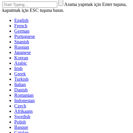
Arama yapmak için Enter tuşuna,
kapatmak için ESC tuşuna basın.
English
French
German
Portuguese
Spanish
Russian
Japanese
Korean
Arabic
Irish
Greek
Turkish
Italian
Danish
Romanian
Indonesian
Czech
Afrikaans
Swedish
Polish
Basque
Catalan