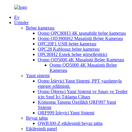
Ev
Ürünler
Belge kamerası
Qomo QPC80H3 4K taşınabilir belge kamerası
Qomo QD3900H2 Masaüstü Belge Kamerası
QPC20F1 USB belge kamerası
QPC28 Kablosuz belge kamerası
QPC80H2 Esnek belge görselleştirici
Qomo QD5000 4K Masaüstü Belge Kamerası
Qomo QD5000 4K Masaüstü Belge
Kamerası
Yanıt sistemi
Qomo İzleyici Yanıt Sistemi, PPT yazılımıyla
entegre edilmiştir.
Qomo Öğrenci Yanıt Sistemi ve Sınav ve Testler
için Sınıf İçi Tıklama Cihazı
Konuşma Tanıma Özellikli QRF997 Yanıt
Sistemi
QRF999 İzleyici Yanıt Sistemi
Beyaz tahta
QWB300-Z etkileşimli beyaz tahta
Etkileşimli panel