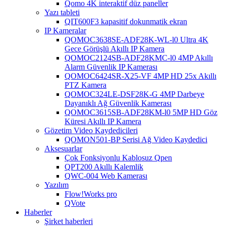
Qomo 4K interaktif düz paneller
Yazı tableti
QIT600F3 kapasitif dokunmatik ekran
IP Kameralar
QOMOC3638SE-ADF28K-WL-l0 ​​Ultra 4K
Gece Görüşlü Akıllı IP Kamera
QOMOC2124SB-ADF28KMC-l0 4MP Akıllı
Alarm Güvenlik IP Kamerası
QOMOC6424SR-X25-VF 4MP HD 25x Akıllı
PTZ Kamera
QOMOC324LE-DSF28K-G 4MP Darbeye
Dayanıklı Ağ Güvenlik Kamerası
QOMOC3615SB-ADF28KM-l0 5MP HD Göz
Küresi Akıllı IP Kamera
Gözetim Video Kaydedicileri
QOMON501-BP Serisi Ağ Video Kaydedici
Aksesuarlar
Çok Fonksiyonlu Kablosuz Qpen
QPT200 Akıllı Kalemlik
QWC-004 Web Kamerası
Yazılım
Flow!Works pro
QVote
Haberler
Şirket haberleri