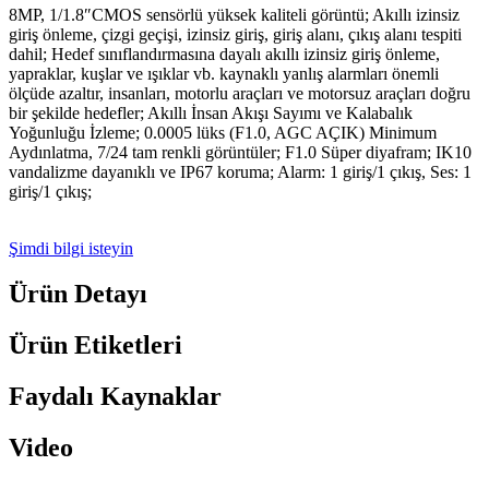
8MP, 1/1.8″CMOS sensörlü yüksek kaliteli görüntü; Akıllı izinsiz
giriş önleme, çizgi geçişi, izinsiz giriş, giriş alanı, çıkış alanı tespiti
dahil; Hedef sınıflandırmasına dayalı akıllı izinsiz giriş önleme,
yapraklar, kuşlar ve ışıklar vb. kaynaklı yanlış alarmları önemli
ölçüde azaltır, insanları, motorlu araçları ve motorsuz araçları doğru
bir şekilde hedefler; Akıllı İnsan Akışı Sayımı ve Kalabalık
Yoğunluğu İzleme; 0.0005 lüks (F1.0, AGC AÇIK) Minimum
Aydınlatma, 7/24 tam renkli görüntüler; F1.0 Süper diyafram; IK10
vandalizme dayanıklı ve IP67 koruma; Alarm: 1 giriş/1 çıkış, Ses: 1
giriş/1 çıkış;
Şimdi bilgi isteyin
Ürün Detayı
Ürün Etiketleri
Faydalı Kaynaklar
Video