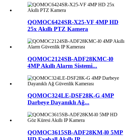
QOMOC6424SR-X25-VF 4MP HD
25x Akıllı PTZ Kamera
QOMOC2124SB-ADF28KMC-l0
4MP Akıllı Alarm Sistemi...
QOMOC324LE-DSF28K-G 4MP
Darbeye Dayanıklı Ağ...
QOMOC3615SB-ADF28KM-l0 5MP
HD Eyeball Akıllı IP ...