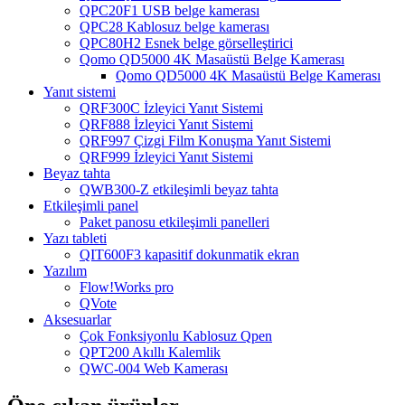
QPC20F1 USB belge kamerası
QPC28 Kablosuz belge kamerası
QPC80H2 Esnek belge görselleştirici
Qomo QD5000 4K Masaüstü Belge Kamerası
Qomo QD5000 4K Masaüstü Belge Kamerası
Yanıt sistemi
QRF300C İzleyici Yanıt Sistemi
QRF888 İzleyici Yanıt Sistemi
QRF997 Çizgi Film Konuşma Yanıt Sistemi
QRF999 İzleyici Yanıt Sistemi
Beyaz tahta
QWB300-Z etkileşimli beyaz tahta
Etkileşimli panel
Paket panosu etkileşimli panelleri
Yazı tableti
QIT600F3 kapasitif dokunmatik ekran
Yazılım
Flow!Works pro
QVote
Aksesuarlar
Çok Fonksiyonlu Kablosuz Qpen
QPT200 Akıllı Kalemlik
QWC-004 Web Kamerası