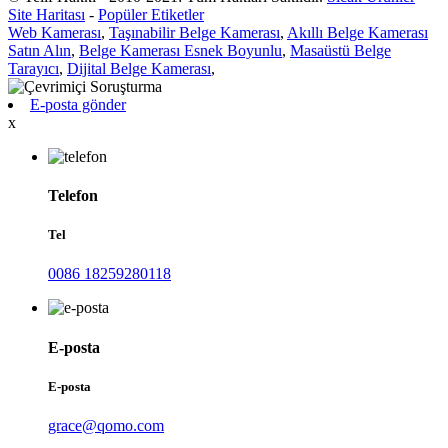
Site Haritası
-
Popüler Etiketler
Web Kamerası
,
Taşınabilir Belge Kamerası
,
Akıllı Belge Kamerası
Satın Alın
,
Belge Kamerası Esnek Boyunlu
,
Masaüstü Belge
Tarayıcı
,
Dijital Belge Kamerası
,
E-posta gönder
x
Telefon
Tel
0086 18259280118
E-posta
E-posta
grace@qomo.com