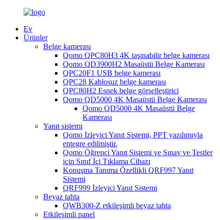
Ev
Ürünler
Belge kamerası
Qomo QPC80H3 4K taşınabilir belge kamerası
Qomo QD3900H2 Masaüstü Belge Kamerası
QPC20F1 USB belge kamerası
QPC28 Kablosuz belge kamerası
QPC80H2 Esnek belge görselleştirici
Qomo QD5000 4K Masaüstü Belge Kamerası
Qomo QD5000 4K Masaüstü Belge
Kamerası
Yanıt sistemi
Qomo İzleyici Yanıt Sistemi, PPT yazılımıyla
entegre edilmiştir.
Qomo Öğrenci Yanıt Sistemi ve Sınav ve Testler
için Sınıf İçi Tıklama Cihazı
Konuşma Tanıma Özellikli QRF997 Yanıt
Sistemi
QRF999 İzleyici Yanıt Sistemi
Beyaz tahta
QWB300-Z etkileşimli beyaz tahta
Etkileşimli panel