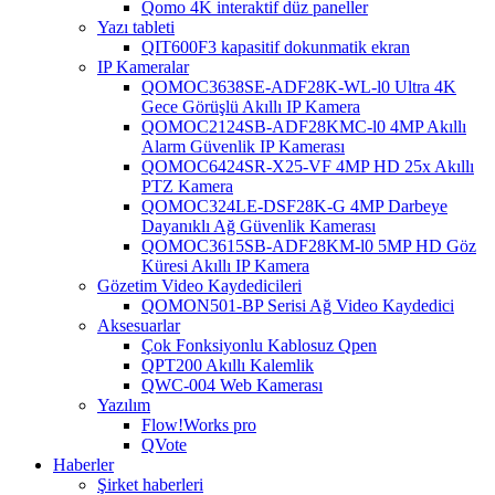
Qomo 4K interaktif düz paneller
Yazı tableti
QIT600F3 kapasitif dokunmatik ekran
IP Kameralar
QOMOC3638SE-ADF28K-WL-l0 ​​Ultra 4K
Gece Görüşlü Akıllı IP Kamera
QOMOC2124SB-ADF28KMC-l0 4MP Akıllı
Alarm Güvenlik IP Kamerası
QOMOC6424SR-X25-VF 4MP HD 25x Akıllı
PTZ Kamera
QOMOC324LE-DSF28K-G 4MP Darbeye
Dayanıklı Ağ Güvenlik Kamerası
QOMOC3615SB-ADF28KM-l0 5MP HD Göz
Küresi Akıllı IP Kamera
Gözetim Video Kaydedicileri
QOMON501-BP Serisi Ağ Video Kaydedici
Aksesuarlar
Çok Fonksiyonlu Kablosuz Qpen
QPT200 Akıllı Kalemlik
QWC-004 Web Kamerası
Yazılım
Flow!Works pro
QVote
Haberler
Şirket haberleri