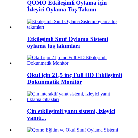
QOMO Etkileşimli Oylama için
İzleyici Oylama Tuş Takımı
Etkileşimli Sınıf Oylama Sistemi
oylama tuş takımları
Okul için 21,5 inç Full HD Etkileşimli
Dokunmatik Monitör
Çin etkileşimli yanıt sistemi, izleyici
yanıtı...