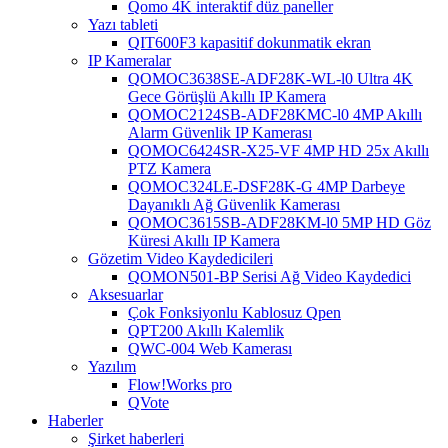
Qomo 4K interaktif düz paneller
Yazı tableti
QIT600F3 kapasitif dokunmatik ekran
IP Kameralar
QOMOC3638SE-ADF28K-WL-l0 ​​Ultra 4K
Gece Görüşlü Akıllı IP Kamera
QOMOC2124SB-ADF28KMC-l0 4MP Akıllı
Alarm Güvenlik IP Kamerası
QOMOC6424SR-X25-VF 4MP HD 25x Akıllı
PTZ Kamera
QOMOC324LE-DSF28K-G 4MP Darbeye
Dayanıklı Ağ Güvenlik Kamerası
QOMOC3615SB-ADF28KM-l0 5MP HD Göz
Küresi Akıllı IP Kamera
Gözetim Video Kaydedicileri
QOMON501-BP Serisi Ağ Video Kaydedici
Aksesuarlar
Çok Fonksiyonlu Kablosuz Qpen
QPT200 Akıllı Kalemlik
QWC-004 Web Kamerası
Yazılım
Flow!Works pro
QVote
Haberler
Şirket haberleri