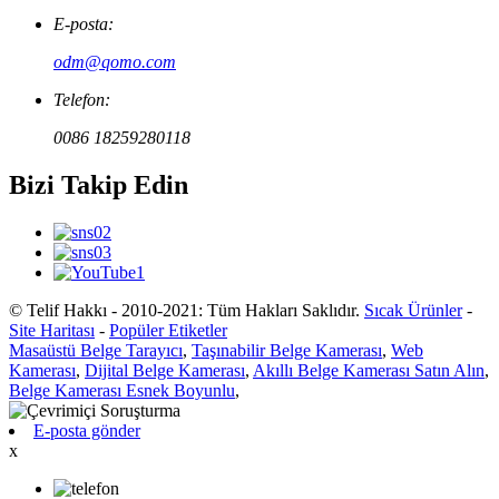
E-posta:
odm@qomo.com
Telefon:
0086 18259280118
Bizi Takip Edin
© Telif Hakkı - 2010-2021: Tüm Hakları Saklıdır.
Sıcak Ürünler
-
Site Haritası
-
Popüler Etiketler
Masaüstü Belge Tarayıcı
,
Taşınabilir Belge Kamerası
,
Web
Kamerası
,
Dijital Belge Kamerası
,
Akıllı Belge Kamerası Satın Alın
,
Belge Kamerası Esnek Boyunlu
,
E-posta gönder
x