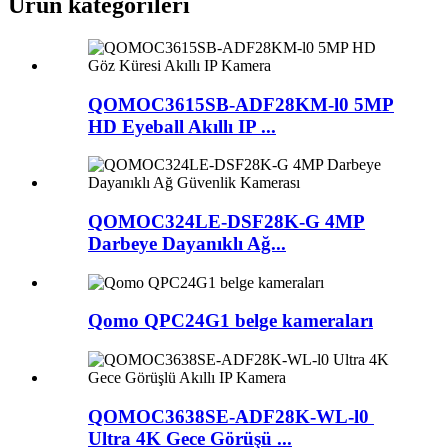
Ürün kategorileri
QOMOC3615SB-ADF28KM-l0 5MP
HD Eyeball Akıllı IP ...
QOMOC324LE-DSF28K-G 4MP
Darbeye Dayanıklı Ağ...
Qomo QPC24G1 belge kameraları
QOMOC3638SE-ADF28K-WL-l0 ​​
Ultra 4K Gece Görüşü ...