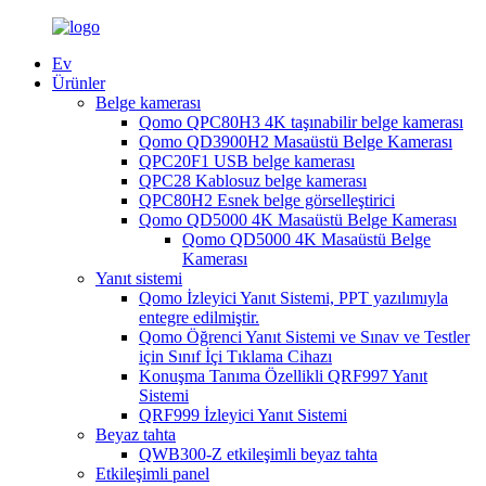
Ev
Ürünler
Belge kamerası
Qomo QPC80H3 4K taşınabilir belge kamerası
Qomo QD3900H2 Masaüstü Belge Kamerası
QPC20F1 USB belge kamerası
QPC28 Kablosuz belge kamerası
QPC80H2 Esnek belge görselleştirici
Qomo QD5000 4K Masaüstü Belge Kamerası
Qomo QD5000 4K Masaüstü Belge
Kamerası
Yanıt sistemi
Qomo İzleyici Yanıt Sistemi, PPT yazılımıyla
entegre edilmiştir.
Qomo Öğrenci Yanıt Sistemi ve Sınav ve Testler
için Sınıf İçi Tıklama Cihazı
Konuşma Tanıma Özellikli QRF997 Yanıt
Sistemi
QRF999 İzleyici Yanıt Sistemi
Beyaz tahta
QWB300-Z etkileşimli beyaz tahta
Etkileşimli panel