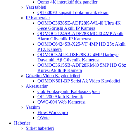
Qomo 4K interaktif düz paneller
Yazı tableti
QIT600F3 kapasitif dokunmatik ekran
IP Kameralar
QOMOC3638SE-ADF28K-WL-l0 ​​Ultra 4K
Gece Görüşlü Akıllı IP Kamera
QOMOC2124SB-ADF28KMC-l0 4MP Akıllı
Alarm Güvenlik IP Kamerası
QOMOC6424SR-X25-VF 4MP HD 25x Akıllı
PTZ Kamera
QOMOC324LE-DSF28K-G 4MP Darbeye
Dayanıklı Ağ Güvenlik Kamerası
QOMOC3615SB-ADF28KM-l0 5MP HD Göz
Küresi Akıllı IP Kamera
Gözetim Video Kaydedicileri
QOMON501-BP Serisi Ağ Video Kaydedici
Aksesuarlar
Çok Fonksiyonlu Kablosuz Qpen
QPT200 Akıllı Kalemlik
QWC-004 Web Kamerası
Yazılım
Flow!Works pro
QVote
Haberler
Şirket haberleri