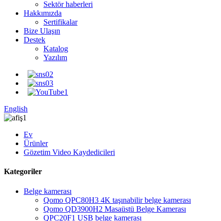
Sektör haberleri
Hakkımızda
Sertifikalar
Bize Ulaşın
Destek
Katalog
Yazılım
English
Ev
Ürünler
Gözetim Video Kaydedicileri
Kategoriler
Belge kamerası
Qomo QPC80H3 4K taşınabilir belge kamerası
Qomo QD3900H2 Masaüstü Belge Kamerası
QPC20F1 USB belge kamerası