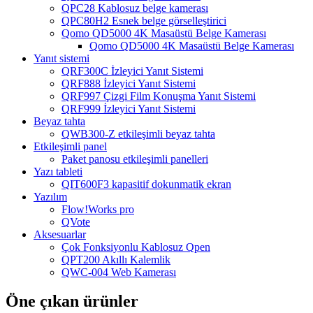
QPC28 Kablosuz belge kamerası
QPC80H2 Esnek belge görselleştirici
Qomo QD5000 4K Masaüstü Belge Kamerası
Qomo QD5000 4K Masaüstü Belge Kamerası
Yanıt sistemi
QRF300C İzleyici Yanıt Sistemi
QRF888 İzleyici Yanıt Sistemi
QRF997 Çizgi Film Konuşma Yanıt Sistemi
QRF999 İzleyici Yanıt Sistemi
Beyaz tahta
QWB300-Z etkileşimli beyaz tahta
Etkileşimli panel
Paket panosu etkileşimli panelleri
Yazı tableti
QIT600F3 kapasitif dokunmatik ekran
Yazılım
Flow!Works pro
QVote
Aksesuarlar
Çok Fonksiyonlu Kablosuz Qpen
QPT200 Akıllı Kalemlik
QWC-004 Web Kamerası
Öne çıkan ürünler