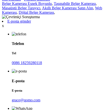
Belge Kamerası Esnek Boyunlu
,
Taşınabilir Belge Kamerası
,
Masaüstü Belge Tarayıcı
,
Akıllı Belge Kamerası Satın Alın
,
Web
Kamerası
,
Dijital Belge Kamerası
,
E-posta gönder
x
Telefon
Tel
0086 18259280118
E-posta
E-posta
grace@qomo.com