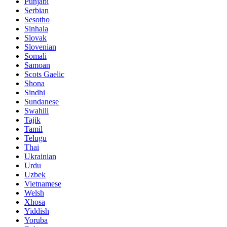
Punjabi
Serbian
Sesotho
Sinhala
Slovak
Slovenian
Somali
Samoan
Scots Gaelic
Shona
Sindhi
Sundanese
Swahili
Tajik
Tamil
Telugu
Thai
Ukrainian
Urdu
Uzbek
Vietnamese
Welsh
Xhosa
Yiddish
Yoruba