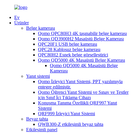
Ev
Ürünler
Belge kamerası
Qomo QPC80H3 4K taşınabilir belge kamerası
Qomo QD3900H2 Masaüstü Belge Kamerası
QPC20F1 USB belge kamerası
QPC28 Kablosuz belge kamerası
QPC80H2 Esnek belge görselleştirici
Qomo QD5000 4K Masaüstü Belge Kamerası
Qomo QD5000 4K Masaüstü Belge
Kamerası
Yanıt sistemi
Qomo İzleyici Yanıt Sistemi, PPT yazılımıyla
entegre edilmiştir.
Qomo Öğrenci Yanıt Sistemi ve Sınav ve Testler
için Sınıf İçi Tıklama Cihazı
Konuşma Tanıma Özellikli QRF997 Yanıt
Sistemi
QRF999 İzleyici Yanıt Sistemi
Beyaz tahta
QWB300-Z etkileşimli beyaz tahta
Etkileşimli panel