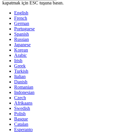
kapatmak için ESC tuşuna basın.
English
French
German
Portuguese
Spanish
Russian
Japanese
Korean
Arabic
Irish
Greek
Turkish
Italian
Danish
Romanian
Indonesian
Czech
Afrikaans
Swedish
Polish
Basque
Catalan
Esperanto