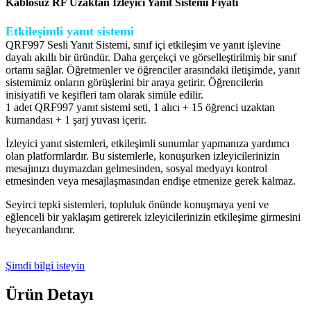
Kablosuz RF Uzaktan İzleyici Yanıt Sistemi Fiyatı
Etkileşimli yanıt sistemi
QRF997 Sesli Yanıt Sistemi, sınıf içi etkileşim ve yanıt işlevine
dayalı akıllı bir üründür. Daha gerçekçi ve görselleştirilmiş bir sınıf
ortamı sağlar. Öğretmenler ve öğrenciler arasındaki iletişimde, yanıt
sistemimiz onların görüşlerini bir araya getirir. Öğrencilerin
inisiyatifi ve keşifleri tam olarak simüle edilir.
1 adet QRF997 yanıt sistemi seti, 1 alıcı + 15 öğrenci uzaktan
kumandası + 1 şarj yuvası içerir.
İzleyici yanıt sistemleri, etkileşimli sunumlar yapmanıza yardımcı
olan platformlardır. Bu sistemlerle, konuşurken izleyicilerinizin
mesajınızı duymazdan gelmesinden, sosyal medyayı kontrol
etmesinden veya mesajlaşmasından endişe etmenize gerek kalmaz.
Seyirci tepki sistemleri, topluluk önünde konuşmaya yeni ve
eğlenceli bir yaklaşım getirerek izleyicilerinizin etkileşime girmesini
heyecanlandırır.
Şimdi bilgi isteyin
Ürün Detayı