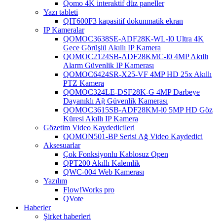
Qomo 4K interaktif düz paneller
Yazı tableti
QIT600F3 kapasitif dokunmatik ekran
IP Kameralar
QOMOC3638SE-ADF28K-WL-l0 ​​Ultra 4K
Gece Görüşlü Akıllı IP Kamera
QOMOC2124SB-ADF28KMC-l0 4MP Akıllı
Alarm Güvenlik IP Kamerası
QOMOC6424SR-X25-VF 4MP HD 25x Akıllı
PTZ Kamera
QOMOC324LE-DSF28K-G 4MP Darbeye
Dayanıklı Ağ Güvenlik Kamerası
QOMOC3615SB-ADF28KM-l0 5MP HD Göz
Küresi Akıllı IP Kamera
Gözetim Video Kaydedicileri
QOMON501-BP Serisi Ağ Video Kaydedici
Aksesuarlar
Çok Fonksiyonlu Kablosuz Qpen
QPT200 Akıllı Kalemlik
QWC-004 Web Kamerası
Yazılım
Flow!Works pro
QVote
Haberler
Şirket haberleri