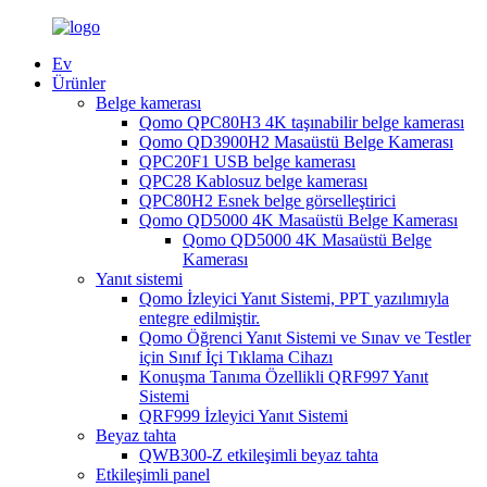
Ev
Ürünler
Belge kamerası
Qomo QPC80H3 4K taşınabilir belge kamerası
Qomo QD3900H2 Masaüstü Belge Kamerası
QPC20F1 USB belge kamerası
QPC28 Kablosuz belge kamerası
QPC80H2 Esnek belge görselleştirici
Qomo QD5000 4K Masaüstü Belge Kamerası
Qomo QD5000 4K Masaüstü Belge
Kamerası
Yanıt sistemi
Qomo İzleyici Yanıt Sistemi, PPT yazılımıyla
entegre edilmiştir.
Qomo Öğrenci Yanıt Sistemi ve Sınav ve Testler
için Sınıf İçi Tıklama Cihazı
Konuşma Tanıma Özellikli QRF997 Yanıt
Sistemi
QRF999 İzleyici Yanıt Sistemi
Beyaz tahta
QWB300-Z etkileşimli beyaz tahta
Etkileşimli panel