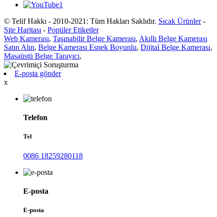
© Telif Hakkı - 2010-2021: Tüm Hakları Saklıdır.
Sıcak Ürünler
-
Site Haritası
-
Popüler Etiketler
Web Kamerası
,
Taşınabilir Belge Kamerası
,
Akıllı Belge Kamerası
Satın Alın
,
Belge Kamerası Esnek Boyunlu
,
Dijital Belge Kamerası
,
Masaüstü Belge Tarayıcı
,
E-posta gönder
x
Telefon
Tel
0086 18259280118
E-posta
E-posta