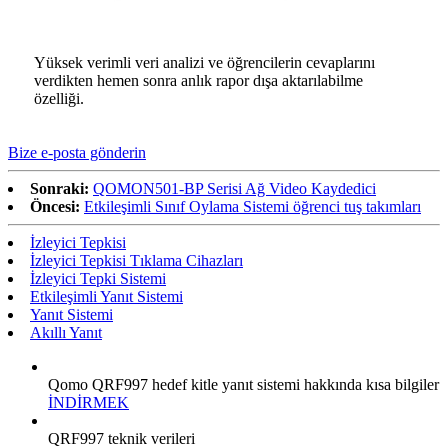
Yüksek verimli veri analizi ve öğrencilerin cevaplarını
verdikten hemen sonra anlık rapor dışa aktarılabilme
özelliği.
Bize e-posta gönderin
Sonraki:
QOMON501-BP Serisi Ağ Video Kaydedici
Öncesi:
Etkileşimli Sınıf Oylama Sistemi öğrenci tuş takımları
İzleyici Tepkisi
İzleyici Tepkisi Tıklama Cihazları
İzleyici Tepki Sistemi
Etkileşimli Yanıt Sistemi
Yanıt Sistemi
Akıllı Yanıt
Qomo QRF997 hedef kitle yanıt sistemi hakkında kısa bilgiler
İNDİRMEK
QRF997 teknik verileri