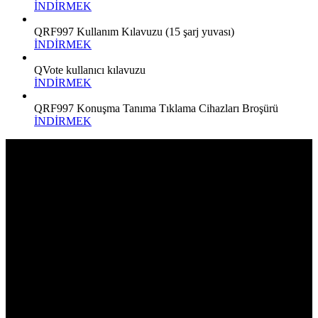
İNDİRMEK
QRF997 Kullanım Kılavuzu (15 şarj yuvası)
İNDİRMEK
QVote kullanıcı kılavuzu
İNDİRMEK
QRF997 Konuşma Tanıma Tıklama Cihazları Broşürü
İNDİRMEK