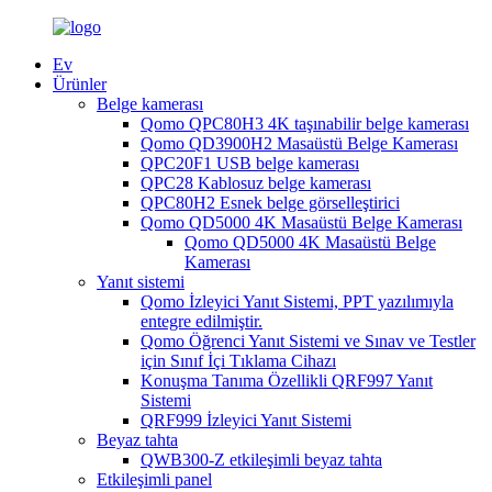
Ev
Ürünler
Belge kamerası
Qomo QPC80H3 4K taşınabilir belge kamerası
Qomo QD3900H2 Masaüstü Belge Kamerası
QPC20F1 USB belge kamerası
QPC28 Kablosuz belge kamerası
QPC80H2 Esnek belge görselleştirici
Qomo QD5000 4K Masaüstü Belge Kamerası
Qomo QD5000 4K Masaüstü Belge
Kamerası
Yanıt sistemi
Qomo İzleyici Yanıt Sistemi, PPT yazılımıyla
entegre edilmiştir.
Qomo Öğrenci Yanıt Sistemi ve Sınav ve Testler
için Sınıf İçi Tıklama Cihazı
Konuşma Tanıma Özellikli QRF997 Yanıt
Sistemi
QRF999 İzleyici Yanıt Sistemi
Beyaz tahta
QWB300-Z etkileşimli beyaz tahta
Etkileşimli panel