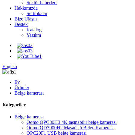
Sektör haberleri
Hakkımızda
Sertifikalar
Bize Ulaşın
Destek
Katalog
Yazılım
English
Ev
Ürünler
Belge kamerası
Kategoriler
Belge kamerası
Qomo QPC80H3 4K taşınabilir belge kamerası
Qomo QD3900H2 Masaüstü Belge Kamerası
QPC20F1 USB belge kamerası