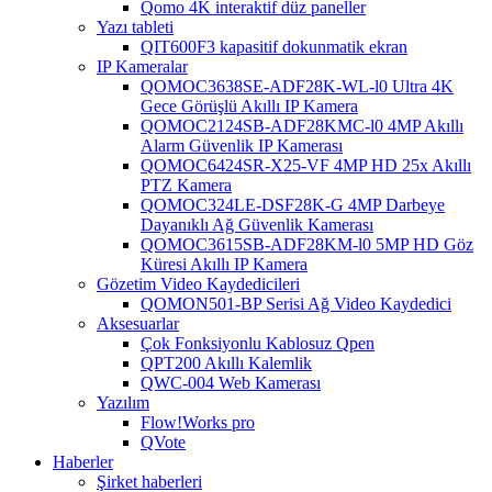
Qomo 4K interaktif düz paneller
Yazı tableti
QIT600F3 kapasitif dokunmatik ekran
IP Kameralar
QOMOC3638SE-ADF28K-WL-l0 ​​Ultra 4K
Gece Görüşlü Akıllı IP Kamera
QOMOC2124SB-ADF28KMC-l0 4MP Akıllı
Alarm Güvenlik IP Kamerası
QOMOC6424SR-X25-VF 4MP HD 25x Akıllı
PTZ Kamera
QOMOC324LE-DSF28K-G 4MP Darbeye
Dayanıklı Ağ Güvenlik Kamerası
QOMOC3615SB-ADF28KM-l0 5MP HD Göz
Küresi Akıllı IP Kamera
Gözetim Video Kaydedicileri
QOMON501-BP Serisi Ağ Video Kaydedici
Aksesuarlar
Çok Fonksiyonlu Kablosuz Qpen
QPT200 Akıllı Kalemlik
QWC-004 Web Kamerası
Yazılım
Flow!Works pro
QVote
Haberler
Şirket haberleri