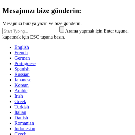
Mesajınızı bize gönderin:
Mesajınızı buraya yazın ve bize gönderin.
Arama yapmak için Enter tuşuna,
kapatmak için ESC tuşuna basın.
English
French
German
Portuguese
Spanish
Russian
Japanese
Korean
Arabic
Irish
Greek
Turkish
Italian
Danish
Romanian
Indonesian
Czech