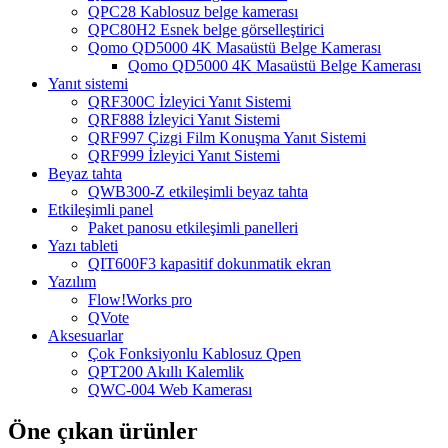
QPC28 Kablosuz belge kamerası
QPC80H2 Esnek belge görselleştirici
Qomo QD5000 4K Masaüstü Belge Kamerası
Qomo QD5000 4K Masaüstü Belge Kamerası
Yanıt sistemi
QRF300C İzleyici Yanıt Sistemi
QRF888 İzleyici Yanıt Sistemi
QRF997 Çizgi Film Konuşma Yanıt Sistemi
QRF999 İzleyici Yanıt Sistemi
Beyaz tahta
QWB300-Z etkileşimli beyaz tahta
Etkileşimli panel
Paket panosu etkileşimli panelleri
Yazı tableti
QIT600F3 kapasitif dokunmatik ekran
Yazılım
Flow!Works pro
QVote
Aksesuarlar
Çok Fonksiyonlu Kablosuz Qpen
QPT200 Akıllı Kalemlik
QWC-004 Web Kamerası
Öne çıkan ürünler