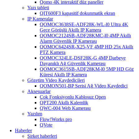
Qomo 4K interaktif düz paneller
Yazı tableti
QIT600F3 kapasitif dokunmatik ekran
IP Kameralar
QOMOC3638SE-ADF28K-WL-l0 ​​Ultra 4K
Gece Görüşlü Akıllı IP Kamera
QOMOC2124SB-ADF28KMC-l0 4MP Akıllı
Alarm Güvenlik IP Kamerası
QOMOC6424SR-X25-VF 4MP HD 25x Akıllı
PTZ Kamera
QOMOC324LE-DSF28K-G 4MP Darbeye
Dayanıklı Ağ Güvenlik Kamerası
QOMOC3615SB-ADF28KM-l0 5MP HD Göz
Küresi Akıllı IP Kamera
Gözetim Video Kaydedicileri
QOMON501-BP Serisi Ağ Video Kaydedici
Aksesuarlar
Çok Fonksiyonlu Kablosuz Qpen
QPT200 Akıllı Kalemlik
QWC-004 Web Kamerası
Yazılım
Flow!Works pro
QVote
Haberler
Şirket haberleri