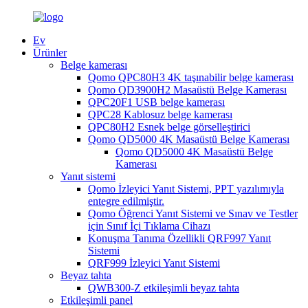
Ev
Ürünler
Belge kamerası
Qomo QPC80H3 4K taşınabilir belge kamerası
Qomo QD3900H2 Masaüstü Belge Kamerası
QPC20F1 USB belge kamerası
QPC28 Kablosuz belge kamerası
QPC80H2 Esnek belge görselleştirici
Qomo QD5000 4K Masaüstü Belge Kamerası
Qomo QD5000 4K Masaüstü Belge
Kamerası
Yanıt sistemi
Qomo İzleyici Yanıt Sistemi, PPT yazılımıyla
entegre edilmiştir.
Qomo Öğrenci Yanıt Sistemi ve Sınav ve Testler
için Sınıf İçi Tıklama Cihazı
Konuşma Tanıma Özellikli QRF997 Yanıt
Sistemi
QRF999 İzleyici Yanıt Sistemi
Beyaz tahta
QWB300-Z etkileşimli beyaz tahta
Etkileşimli panel