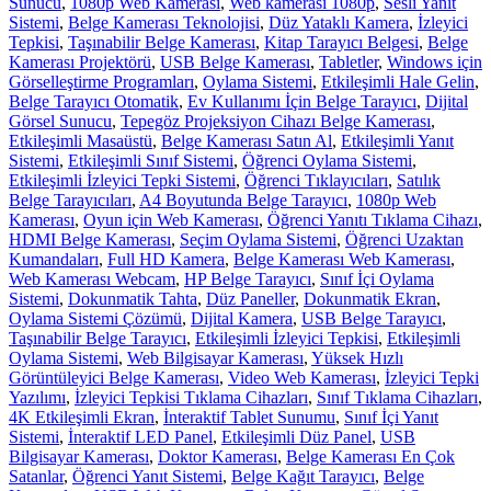
Sunucu
,
1080p Web Kamerası
,
Web kamerası 1080p
,
Sesli Yanıt
Sistemi
,
Belge Kamerası Teknolojisi
,
Düz Yataklı Kamera
,
İzleyici
Tepkisi
,
Taşınabilir Belge Kamerası
,
Kitap Tarayıcı Belgesi
,
Belge
Kamerası Projektörü
,
USB Belge Kamerası
,
Tabletler
,
Windows için
Görselleştirme Programları
,
Oylama Sistemi
,
Etkileşimli Hale Gelin
,
Belge Tarayıcı Otomatik
,
Ev Kullanımı İçin Belge Tarayıcı
,
Dijital
Görsel Sunucu
,
Tepegöz Projeksiyon Cihazı Belge Kamerası
,
Etkileşimli Masaüstü
,
Belge Kamerası Satın Al
,
Etkileşimli Yanıt
Sistemi
,
Etkileşimli Sınıf Sistemi
,
Öğrenci Oylama Sistemi
,
Etkileşimli İzleyici Tepki Sistemi
,
Öğrenci Tıklayıcıları
,
Satılık
Belge Tarayıcıları
,
A4 Boyutunda Belge Tarayıcı
,
1080p Web
Kamerası
,
Oyun için Web Kamerası
,
Öğrenci Yanıtı Tıklama Cihazı
,
HDMI Belge Kamerası
,
Seçim Oylama Sistemi
,
Öğrenci Uzaktan
Kumandaları
,
Full HD Kamera
,
Belge Kamerası Web Kamerası
,
Web Kamerası Webcam
,
HP Belge Tarayıcı
,
Sınıf İçi Oylama
Sistemi
,
Dokunmatik Tahta
,
Düz Paneller
,
Dokunmatik Ekran
,
Oylama Sistemi Çözümü
,
Dijital Kamera
,
USB Belge Tarayıcı
,
Taşınabilir Belge Tarayıcı
,
Etkileşimli İzleyici Tepkisi
,
Etkileşimli
Oylama Sistemi
,
Web Bilgisayar Kamerası
,
Yüksek Hızlı
Görüntüleyici Belge Kamerası
,
Video Web Kamerası
,
İzleyici Tepki
Yazılımı
,
İzleyici Tepkisi Tıklama Cihazları
,
Sınıf Tıklama Cihazları
,
4K Etkileşimli Ekran
,
İnteraktif Tablet Sunumu
,
Sınıf İçi Yanıt
Sistemi
,
İnteraktif LED Panel
,
Etkileşimli Düz Panel
,
USB
Bilgisayar Kamerası
,
Doktor Kamerası
,
Belge Kamerası En Çok
Satanlar
,
Öğrenci Yanıt Sistemi
,
Belge Kağıt Tarayıcı
,
Belge