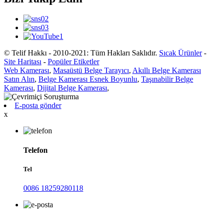
© Telif Hakkı - 2010-2021: Tüm Hakları Saklıdır.
Sıcak Ürünler
-
Site Haritası
-
Popüler Etiketler
Web Kamerası
,
Masaüstü Belge Tarayıcı
,
Akıllı Belge Kamerası
Satın Alın
,
Belge Kamerası Esnek Boyunlu
,
Taşınabilir Belge
Kamerası
,
Dijital Belge Kamerası
,
E-posta gönder
x
Telefon
Tel
0086 18259280118