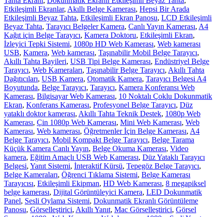
Tahta Ekranı
,
Dokunmatik Ekranlı Etkileşimli Beyaz Tahta
,
Etkileşimli Ekranlar
,
Akıllı Belge Kamerası
,
Hepsi Bir Arada
Etkileşimli Beyaz Tahta
,
Etkileşimli Ekran Panosu
,
LCD Etkileşimli
Beyaz Tahta
,
Tarayıcı Belgeler Kamera
,
Canlı Yayın Kamerası
,
A4
Kağıt için Belge Tarayıcı
,
Kamera Doktoru
,
Etkileşimli Ekran
,
İzleyici Tepki Sistemi
,
1080p HD Web Kamerası
,
Web kamerası
USB
,
Kamera
,
Web kamerası
,
Taşınabilir Mobil Belge Tarayıcı
,
Akıllı Tahta Bayileri
,
USB Tipi Belge Kamerası
,
Endüstriyel Belge
Tarayıcı
,
Web Kameraları
,
Taşınabilir Belge Tarayıcı
,
Akıllı Tahta
Dağıtıcıları
,
USB Kamera
,
Otomatik Kamera
,
Tarayıcı Belgesi A4
Boyutunda
,
Belge Tarayıcı
,
Tarayıcı
,
Kamera Konferansı Web
Kamerası
,
Bilgisayar Web Kamerası
,
10 Noktalı Çoklu Dokunmatik
Ekran
,
Konferans Kamerası
,
Profesyonel Belge Tarayıcı
,
Düz
yataklı doktor kamerası
,
Akıllı Tahta Teknik Destek
,
1080p Web
Kamerası
,
Çin 1080p Web Kamerası
,
Mini Web Kamerası
,
Web
Kamerası
,
Web kamerası
,
Öğretmenler İçin Belge Kamerası
,
A4
Belge Tarayıcı
,
Mobil Kompakt Belge Tarayıcı
,
Belge Tarama
Küçük Kamera Canlı Yayın
,
Belge Okuma Kamerası
,
Video
kamera
,
Eğitim Amaçlı USB Web Kamerası
,
Düz Yataklı Tarayıcı
Belgesi
,
Yanıt Sistemi
,
İnteraktif Kürsü
,
Tepegöz Belge Tarayıcı
,
Belge Kameraları
,
Öğrenci Tıklama Sistemi
,
Belge Kamerası
Tarayıcısı
,
Etkileşimli Ekipman
,
HD Web Kamerası
,
8 megapiksel
belge kamerası
,
Dijital Görüntüleyici Kamera
,
LED Dokunmatik
Panel
,
Sesli Oylama Sistemi
,
Dokunmatik Ekranlı Görüntüleme
Panosu
,
Görselleştirici
,
Akıllı Yanıt
,
Mac Görselleştirici
,
Görsel