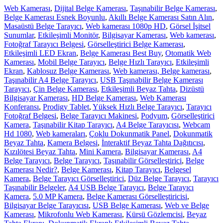
Web Kamerası
,
Dijital Belge Kamerası
,
Taşınabilir Belge Kamerası
,
Belge Kamerası Esnek Boyunlu
,
Akıllı Belge Kamerası Satın Alın
,
Masaüstü Belge Tarayıcı
,
Web kamerası 1080p HD
,
Görsel İşitsel
Sunumlar
,
Etkileşimli Monitör
,
Bilgisayar Kamerası
,
Web kamerası
,
Fotoğraf Tarayıcı Belgesi
,
Görselleştirici Belge Kamerası
,
Etkileşimli LED Ekran
,
Belge Kamerası Best Buy
,
Otomatik Web
Kamerası
,
Mobil Belge Tarayıcı
,
Belge Hızlı Tarayıcı
,
Etkileşimli
Ekran
,
Kablosuz Belge Kamerası
,
Web kamerası, Belge kamerası
,
Taşınabilir A4 Belge Tarayıcı
,
USB Taşınabilir Belge Kamerası
Tarayıcı
,
Çin Belge Kamerası
,
Etkileşimli Beyaz Tahta
,
Dizüstü
Bilgisayar Kamerası
,
HD Belge Kamerası
,
Web Kamerası
Konferansı
,
Prodigy Tablet
,
Yüksek Hızlı Belge Tarayıcı
,
Tarayıcı
Fotoğraf Belgesi
,
Belge Tarayıcı Makinesi
,
Podyum
,
Görselleştirici
Kamera
,
Taşınabilir Kitap Tarayıcı
,
A4 Belge Tarayıcısı
,
Webcam
Hd 1080
,
Web kameraları
,
Çoklu Dokunmatik Panel
,
Dokunmatik
Beyaz Tahta
,
Kamera Belgesi
,
İnteraktif Beyaz Tahta Dağıtıcısı
,
Kızılötesi Beyaz Tahta
,
Mini Kamera
,
Bilgisayar Kamerası
,
A4
Belge Tarayıcı
,
Belge Tarayıcı
,
Taşınabilir Görselleştirici
,
Belge
Kamerası Nedir?
,
Belge Kamerası
,
Kitap Tarayıcı
,
Belgesel
Kamera
,
Belge Tarayıcı Görselleştirici
,
Düz Belge Tarayıcı
,
Tarayıcı
Taşınabilir Belgeler
,
A4 USB Belge Tarayıcı
,
Belge Tarayıcı
Kamera
,
5.0 MP Kamera
,
Belge Kamerası Görselleştiricisi
,
Bilgisayar Belge Tarayıcısı
,
USB Belge Kamerası
,
Web ve Belge
Kamerası
,
Mikrofonlu Web Kamerası
,
Kürsü Gözlemcisi
,
Beyaz