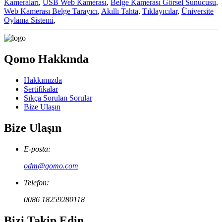
Kameraları
,
USB Web Kamerası
,
Belge Kamerası Görsel Sunucusu
,
Web Kamerası Belge Tarayıcı
,
Akıllı Tahta
,
Tıklayıcılar
,
Üniversite
Oylama Sistemi
,
Qomo Hakkında
Hakkımızda
Sertifikalar
Sıkça Sorulan Sorular
Bize Ulaşın
Bize Ulaşın
E-posta:
odm@qomo.com
Telefon:
0086 18259280118
Bizi Takip Edin